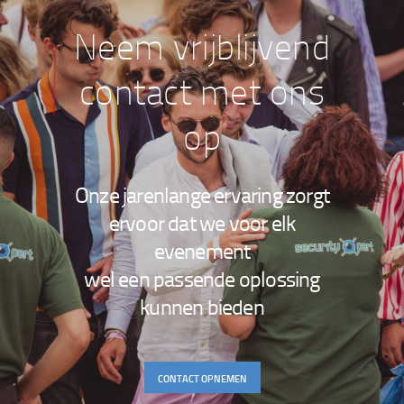
Neem vrijblijvend
contact met ons
op
Onze jarenlange ervaring zorgt
ervoor dat we voor elk
evenement
wel een passende oplossing
kunnen bieden
CONTACT OPNEMEN