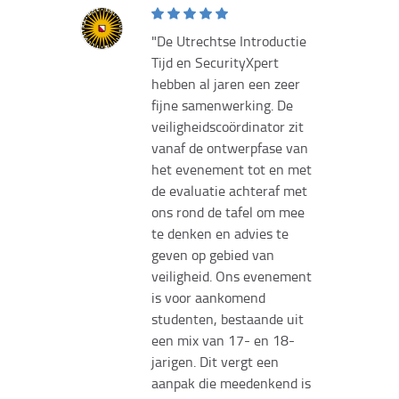
als
De Utrechtse Introductie
ij
Tijd en SecurityXpert
econde
hebben al jaren een zeer
 en
fijne samenwerking. De
. Naast
veiligheidscoördinator zit
veilig
vanaf de ontwerpfase van
ons
het evenement tot en met
anier
de evaluatie achteraf met
denken.
ons rond de tafel om mee
s
te denken en advies te
er
geven op gebied van
inder
veiligheid. Ons evenement
is voor aankomend
studenten, bestaande uit
een mix van 17- en 18-
jarigen. Dit vergt een
g
aanpak die meedenkend is