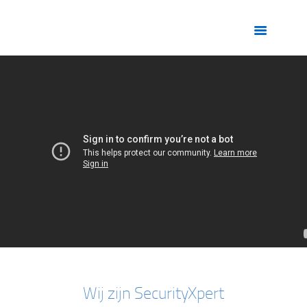
HOME
OVER ONS
DIENSTEN
ZORG
VACATURES
CONTACT
Wij zijn SecurityXpert