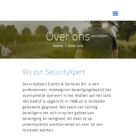
HOME
OVER ONS
DIENSTEN
Over ons
ZORG
Home
Over ons
VACATURES
CONTACT
Wij zijn SecurityXpert
SecurityXpert Events & Services B.V. is een
professioneel, middelgroot beveiligingsbedrijf dat
voornamelijk opereert in het midden van het land.
Het bedrijf is opgericht in 1998 en is sindsdien
geleidelijk gegroeid. Een team van tachtig
beveiligers zet zich in op het gebied van
beveiliging en veiligheid, dit doen zij op
uiteenlopende werkterreinen en voor tal van
tevreden klanten.