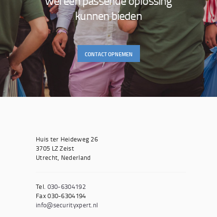
wel een passende oplossing
kunnen bieden
CONTACT OPNEMEN
Huis ter Heideweg 26
3705 LZ Zeist
Utrecht, Nederland
Tel.
030-6304192
Fax 030-6304194
info@securityxpert.nl