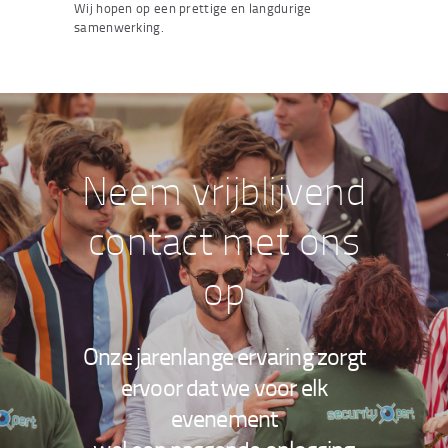
Wij hopen op een prettige en langdurige
samenwerking.
Neem vrijblijvend
contact met ons
op
Onze jarenlange ervaring zorgt
ervoor dat we voor elk
evenement