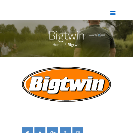
HOME
OVER ONS
DIENSTEN
Bigtwin
ZORG
Home
Bigtwin
VACATURES
CONTACT