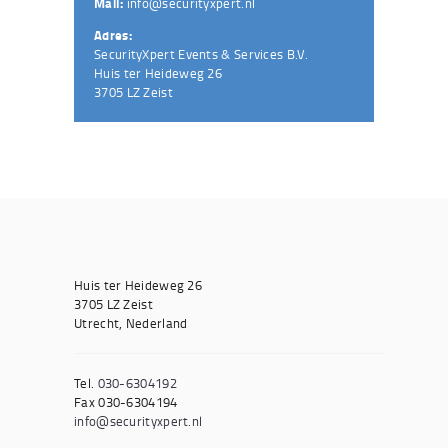
Mail:
info@securityxpert.nl
Adres:
SecurityXpert Events & Services B.V.
Huis ter Heideweg 26
3705 LZ Zeist
Huis ter Heideweg 26
3705 LZ Zeist
Utrecht, Nederland
Tel.
030-6304192
Fax 030-6304194
info@securityxpert.nl