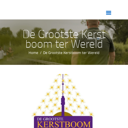
HOME
OVER ONS
DIENSTEN
De Grootste Kerst
ZORG
boom ter Wereld
VACATURES
Home
De Grootste Kerstboom ter Wereld
CONTACT