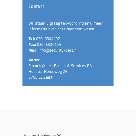
Contact
Wij staan u graag te woord indien u meer
informatie over onze diensten wenst.
Tel:
030-6304192
Fax:
030-6304194
Mail:
info@securityxpert.nl
Adres:
SecurityXpert Events & Services B.V.
Huis ter Heideweg 26
3705 LZ Zeist
Huis ter Heideweg 26