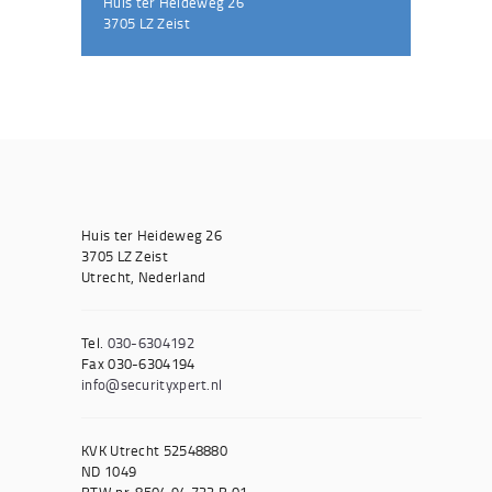
Huis ter Heideweg 26
3705 LZ Zeist
Huis ter Heideweg 26
3705 LZ Zeist
Utrecht, Nederland
Tel.
030-6304192
Fax 030-6304194
info@securityxpert.nl
KVK Utrecht 52548880
ND 1049
BTW nr. 8504.94.722.B.01