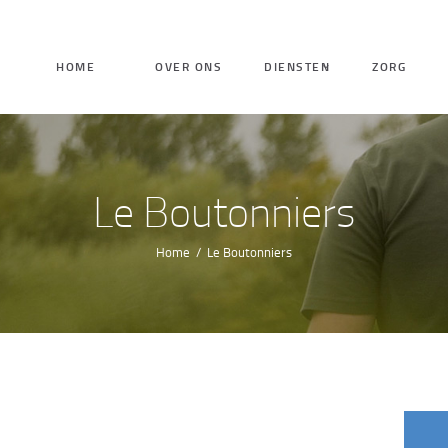
HOME
HOME
OVER ONS
DIENSTEN
ZORG
OVER ONS
DIENSTEN
Le Boutonniers
ZORG
Home
Le Boutonniers
VACATURES
CONTACT