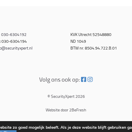
.
030-6304192
KVK Utrecht 52548880
x 030-6304194
ND 1049
o@securityxpert.nl
BTW nr. 8504.94.722.B.01
Volg ons ook op:
© SecurityXpert 2026
Website door 2BeFresh
bsite zo goed mogelijk beleeft. Als je deze website blijft gebruiken ga