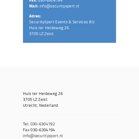
Mail:
info@securityxpert.nl
Adres:
SecurityXpert Events & Services B.V.
Huis ter Heideweg 26
3705 LZ Zeist
Huis ter Heideweg 26
3705 LZ Zeist
Utrecht, Nederland
Tel.
030-6304192
Fax 030-6304194
info@securityxpert.nl