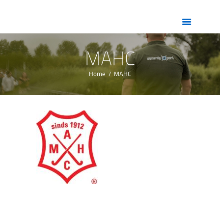
HOME
OVER ONS
DIENSTEN
MAHC
ZORG
Home
MAHC
VACATURES
CONTACT