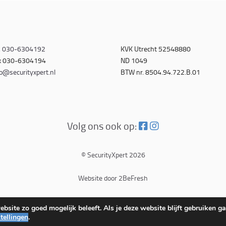
.
030-6304192
KVK Utrecht 52548880
x 030-6304194
ND 1049
o@securityxpert.nl
BTW nr. 8504.94.722.B.01
Volg ons ook op:
© SecurityXpert 2026
Website door 2BeFresh
bsite zo goed mogelijk beleeft. Als je deze website blijft gebruiken ga
stellingen
.