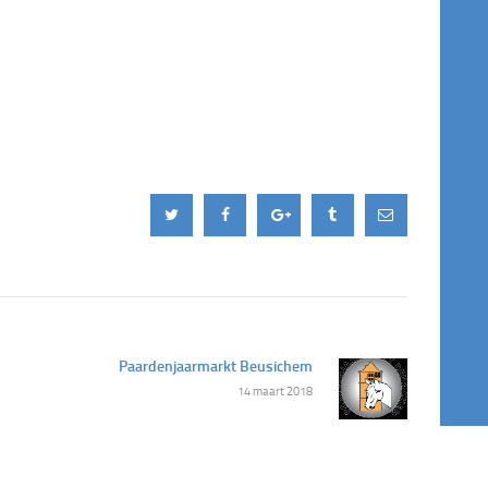
Paardenjaarmarkt Beusichem
Next
14 maart 2018
post: