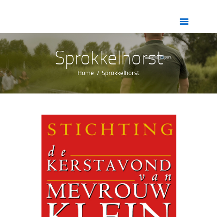
HOME
OVER ONS
DIENSTEN
Sprokkelhorst
ZORG
Home
Sprokkelhorst
VACATURES
CONTACT