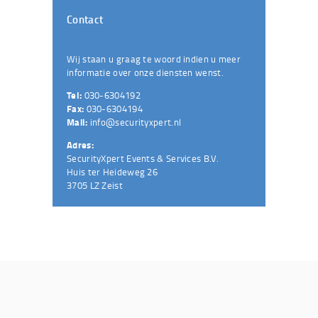
Contact
Wij staan u graag te woord indien u meer
informatie over onze diensten wenst.
Tel:
030-6304192
Fax:
030-6304194
Mail:
info@securityxpert.nl
Adres:
SecurityXpert Events & Services B.V.
Huis ter Heideweg 26
3705 LZ Zeist