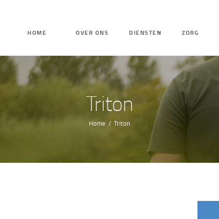
HOME
HOME
OVER ONS
DIENSTEN
ZORG
OVER ONS
DIENSTEN
Triton
ZORG
Home
Triton
VACATURES
CONTACT