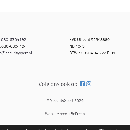
.
030-6304192
KVK Utrecht 52548880
x 030-6304194
ND 1049
o@securityxpert.nl
BTW nr. 8504.94.722.B.01
Volg ons ook op:
© SecurityXpert 2026
Website door 2BeFresh