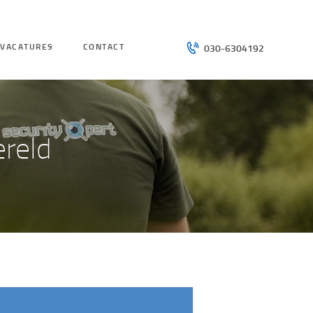
VACATURES
CONTACT
030-6304192
reld